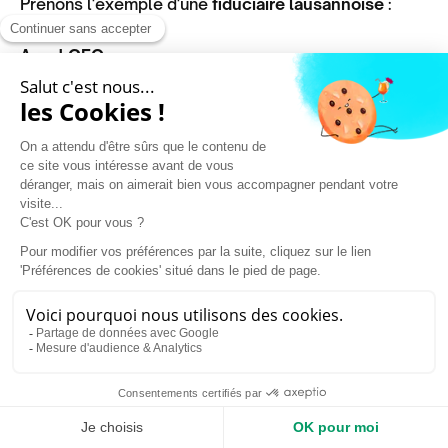
Prenons l'exemple d'une
fiduciaire lausannoise
:
Avant GEO :
Site web basique avec "Services comptables en
Suisse"
Pas de blog ni de contenu expert
Invisible dans les réponses des IAs
Après stratégie GEO (6 mois) :
20 articles approfondis sur la fiscalité suisse
FAQ structurée avec Schema.org
Guides pratiques pour entrepreneurs romands